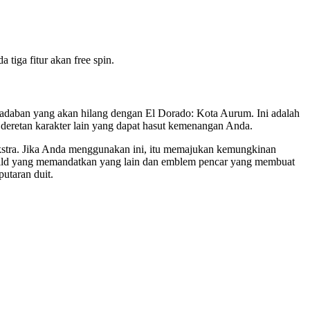
 tiga fitur akan free spin.
radaban yang akan hilang dengan El Dorado: Kota Aurum. Ini adalah
 deretan karakter lain yang dapat hasut kemenangan Anda.
 ekstra. Jika Anda menggunakan ini, itu memajukan kemungkinan
 wild yang memandatkan yang lain dan emblem pencar yang membuat
utaran duit.