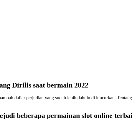
ng Dirilis saat bermain 2022
 menambah daftar perjudian yang sudah lebih dahulu di luncurkan. Tent
judi beberapa permainan slot online terba