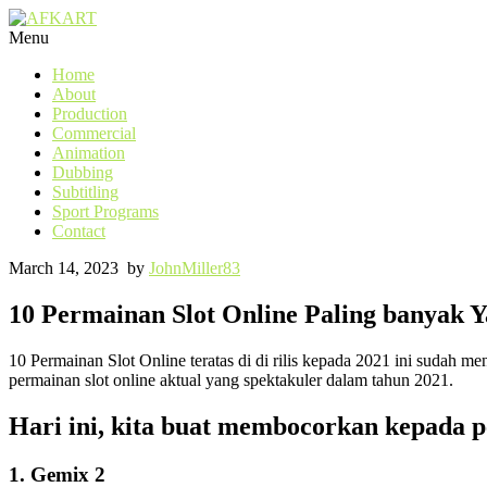
Menu
Home
About
Production
Commercial
Animation
Dubbing
Subtitling
Sport Programs
Contact
March 14, 2023
by
JohnMiller83
10 Permainan Slot Online Paling banyak Ya
10 Permainan Slot Online teratas di di rilis kepada 2021 ini sudah
permainan slot online aktual yang spektakuler dalam tahun 2021.
Hari ini, kita buat membocorkan kepada pe
1. Gemix 2