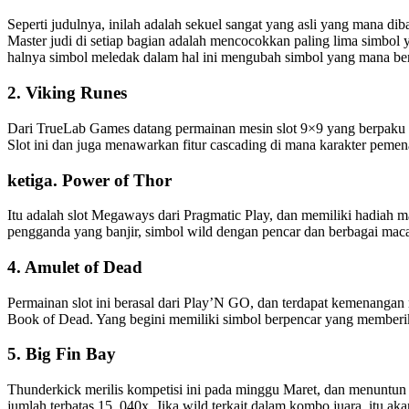
Seperti judulnya, inilah adalah sekuel sangat yang asli yang mana di
Master judi di setiap bagian adalah mencocokkan paling lima simbol y
halnya simbol meledak dalam hal ini mengubah simbol yang mana berde
2. Viking Runes
Dari TrueLab Games datang permainan mesin slot 9×9 yang berpaku pa
Slot ini dan juga menawarkan fitur cascading di mana karakter pemena
ketiga. Power of Thor
Itu adalah slot Megaways dari Pragmatic Play, dan memiliki hadiah m
pengganda yang banjir, simbol wild dengan pencar dan berbagai mac
4. Amulet of Dead
Permainan slot ini berasal dari Play’N GO, dan terdapat kemenangan 
Book of Dead. Yang begini memiliki simbol berpencar yang memberi
5. Big Fin Bay
Thunderkick merilis kompetisi ini pada minggu Maret, dan menuntu
jumlah terbatas 15. 040x. Jika wild terkait dalam kombo juara, it