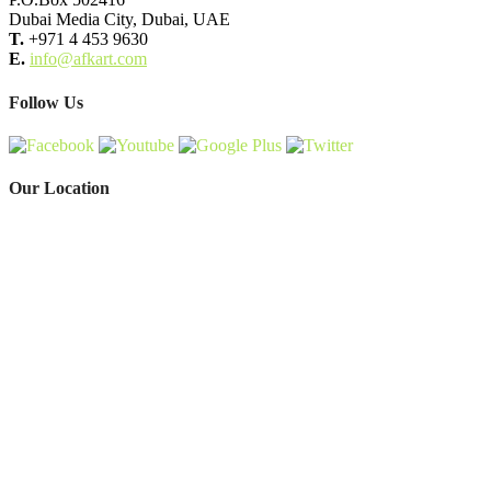
Dubai Media City, Dubai, UAE
T.
+971 4 453 9630
E.
info@afkart.com
Follow Us
Our Location