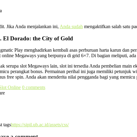
a
dit. Jika Anda menjalankan ini,
Anda sudah
mengaktifkan salah satu pada
. El Dorado: the City of Gold
agmatic Play menghadirkan kembali asas perburuan harta karun dan pe
t online Megaways yang berpunya di grid 6×7. Di bagian meliputi, ada
ak serupa slot Megaways lain, slot ini tersedia Anda pembelian main
micu perangkat bonus. Permainan perihal ini juga memiliki petunjuk
us free spin. Anda akan menderita nilai pengganda bagi yang memicu p
Slot Online
0
comments
are
t tags
https://sipil.ub.ac.id/assets/css/
ave a comment