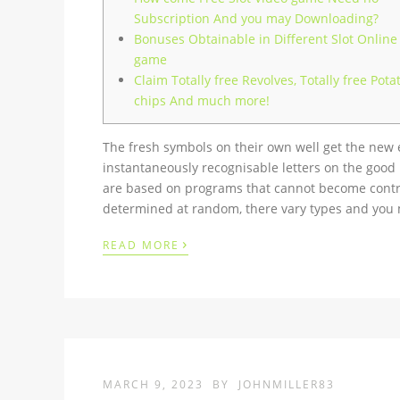
Subscription And you may Downloading?
Bonuses Obtainable in Different Slot Online
game
Claim Totally free Revolves, Totally free Pota
chips And much more!
The fresh symbols on their own well get the new 
instantaneously recognisable letters on the good l
are based on programs that cannot become contr
determined at random, there vary types and you 
›
READ MORE
MARCH 9, 2023
BY
JOHNMILLER83