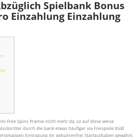
 Abzüglich Spielbank Bonus
uro Einzahlung Einzahlung
em
hne
e
i Free Spins Prämie nicht mehr da, so auf diese weise
ücksritter durch die bank etwas häufiger via Freispiele bloß
 erstmaligen Eintragung ihr gebührenfrei Startguthaben gewährt,