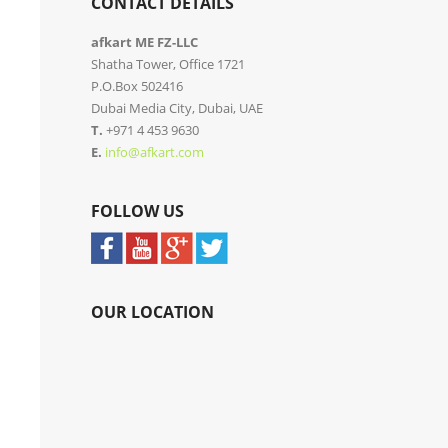
CONTACT DETAILS
afkart ME FZ-LLC
Shatha Tower, Office 1721
P.O.Box 502416
Dubai Media City, Dubai, UAE
T.
+971 4 453 9630
E.
info@afkart.com
FOLLOW US
OUR LOCATION