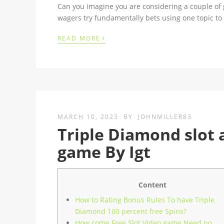
Can you imagine you are considering a couple of 
wagers try fundamentally bets using one topic to 
›
READ MORE
MARCH 10, 2023
BY
JOHNMILLER83
Triple Diamond slot 
game By Igt
Content
How to Rating Bonus Rules To have Triple
Diamond 100 percent free Spins?
How come Free Slot Video game Need no