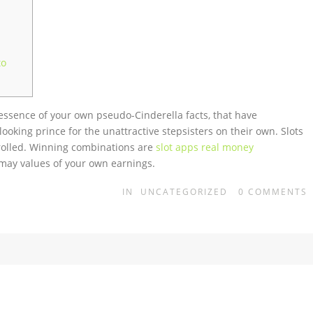
to
essence of your own pseudo-Cinderella facts, that have
ooking prince for the unattractive stepsisters on their own. Slots
olled. Winning combinations are
slot apps real money
may values of your own earnings.
IN
UNCATEGORIZED
0
COMMENTS