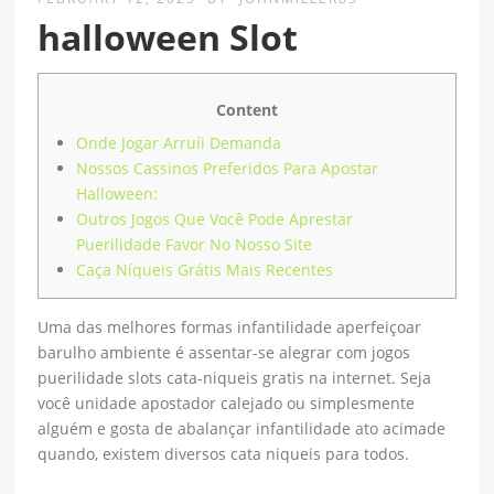
‎‎halloween Slot
Content
Onde Jogar Arruíi Demanda
Nossos Cassinos Preferidos Para Apostar
Halloween:
Outros Jogos Que Você Pode Aprestar
Puerilidade Favor No Nosso Site
Caça Níqueis Grátis Mais Recentes
Uma das melhores formas infantilidade aperfeiçoar
barulho ambiente é assentar-se alegrar com jogos
puerilidade slots cata-niqueis gratis na internet. Seja
você unidade apostador calejado ou simplesmente
alguém e gosta de abalançar infantilidade ato acimade
quando, existem diversos cata niqueis para todos.