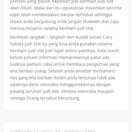
prestasi yang pejudi dapatkan pas bermain judi slot
akan dibeli. Maka dari itu sepatutnya dipastikan pecinta
togel telah membedakan bandar terhebat sehingga
dikala anda bergabung anda jangan khawatir dan juga
merasa terjamin selama bermain judi slot.
Demikian langkah – langkah dari budak belian Cara
Sukses Judi Slot Itu yang bisa anda gunakan selama
bermain judi slot judi togel online pastinya. Kala masih
belum paham informasi memainkannya patut ada
baiknya pemain coba untuk membaca pengertian yang
ana berikan ulang. Setelah anda amatlah memahami
tips yang kita berikan dalam anda tentunya tidak ada
salahnya demi mencoba menggunakannya dengan
pasang taruhan judi slot. Sentosa mencoba maupun
semoga Orang tersebut beruntung.
FEBRUARY 12, 2023
BY
JOHNMILLER83