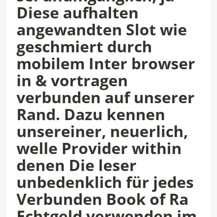
Diese aufhalten
angewandten Slot wie
geschmiert durch
mobilem Inter browser
in & vortragen
verbunden auf unserer
Rand. Dazu kennen
unsereiner, neuerlich,
welle Provider within
denen Die leser
unbedenklich für jedes
Verbunden Book of Ra
Echtgeld verwenden im