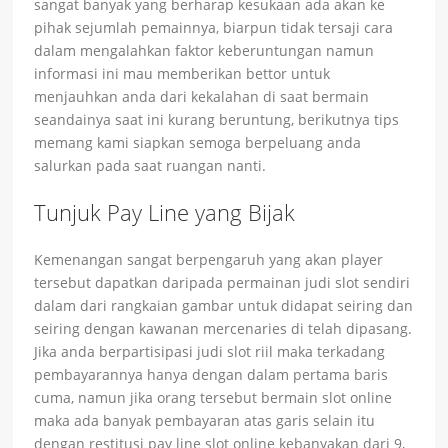
sangat banyak yang berharap kesukaan ada akan ke
pihak sejumlah pemainnya, biarpun tidak tersaji cara
dalam mengalahkan faktor keberuntungan namun
informasi ini mau memberikan bettor untuk
menjauhkan anda dari kekalahan di saat bermain
seandainya saat ini kurang beruntung, berikutnya tips
memang kami siapkan semoga berpeluang anda
salurkan pada saat ruangan nanti.
Tunjuk Pay Line yang Bijak
Kemenangan sangat berpengaruh yang akan player
tersebut dapatkan daripada permainan judi slot sendiri
dalam dari rangkaian gambar untuk didapat seiring dan
seiring dengan kawanan mercenaries di telah dipasang.
Jika anda berpartisipasi judi slot riil maka terkadang
pembayarannya hanya dengan dalam pertama baris
cuma, namun jika orang tersebut bermain slot online
maka ada banyak pembayaran atas garis selain itu
dengan restitusi pay line slot online kebanyakan dari 9,