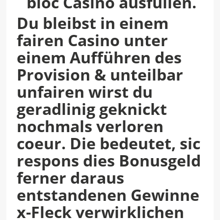
bloc Casino ausfüllen.
Du bleibst in einem
fairen Casino unter
einem Aufführen des
Provision & unteilbar
unfairen wirst du
geradlinig geknickt
nochmals verloren
coeur. Die bedeutet, sic
respons dies Bonusgeld
ferner daraus
entstandenen Gewinne
x-Fleck verwirklichen