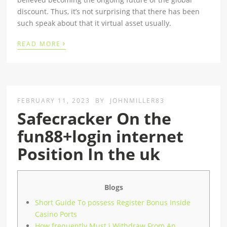
discount. Thus, it’s not surprising that there has been
such speak about that it virtual asset usually.
›
READ MORE
FEBRUARY 11, 2023
BY
JOHNMILLER83
Safecracker On the
fun88+login internet
Position In the uk
Blogs
Short Guide To possess Register Bonus Inside
Casino Ports
How frequently Must i Withdraw From An