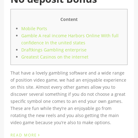
Content
Mobile Ports
Gamble A real income Harbors Online With full
confidence In the united states
Draftkings Gambling enterprise
Greatest Casinos on the internet
That have a lovely gambling software and a wide range
of position video game, we had an enjoyable experience
on this site. Almost every other games allow you to
discover several something if you do not choose a great
specific symbol one comes to an end your own games.
These are fun while they’re an enjoyable go from
rotating the new reels and you also getting the main
video game because you’re also to make options.
›
READ MORE