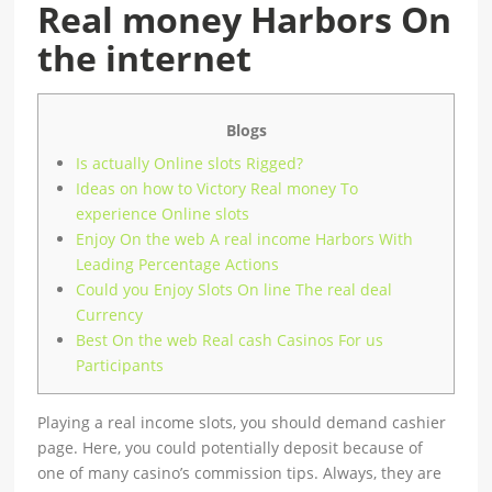
Real money Harbors On
the internet
Blogs
Is actually Online slots Rigged?
Ideas on how to Victory Real money To
experience Online slots
Enjoy On the web A real income Harbors With
Leading Percentage Actions
Could you Enjoy Slots On line The real deal
Currency
Best On the web Real cash Casinos For us
Participants
Playing a real income slots, you should demand cashier
page. Here, you could potentially deposit because of
one of many casino’s commission tips. Always, they are