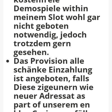
Demospiele within
meinem Slot wohl gar
nicht geboten
notwendig, jedoch
trotzdem gern
gesehen.
Das Provision alle
schänke Einzahlung
ist angeboten, falls
Diese zigeunern wie
neuer Adressat as
part of unserem en