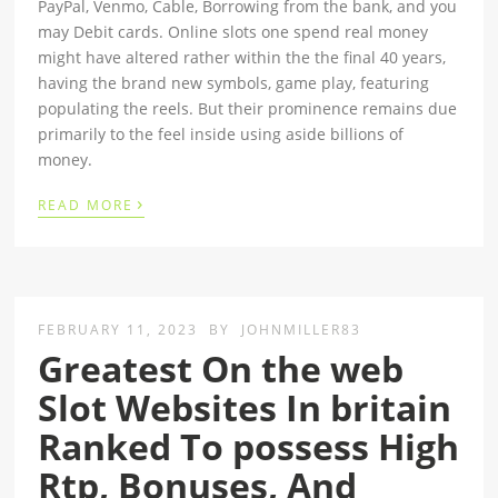
PayPal, Venmo, Cable, Borrowing from the bank, and you
may Debit cards. Online slots one spend real money
might have altered rather within the the final 40 years,
having the brand new symbols, game play, featuring
populating the reels. But their prominence remains due
primarily to the feel inside using aside billions of
money.
›
READ MORE
FEBRUARY 11, 2023
BY
JOHNMILLER83
Greatest On the web
Slot Websites In britain
Ranked To possess High
Rtp, Bonuses, And