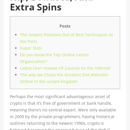
Extra Spins
Posts
The newest Positions Out of Best Techniques At
the Ports
Super Slots
Do you know the Top Online casino
Organization?
Latest User reviews Of Casinos on the internet
The way we Chose the Greatest Slot Websites
Online In the united kingdom
Perhaps the most significant advantageous asset of
crypto is that it’s free of government or bank handle,
meaning there’s no central expert. Were only available
in 2009 by the private programmers, having historical
outlines returning to the newest 1990s, crypto is
believed becoming the ongoing future of the global