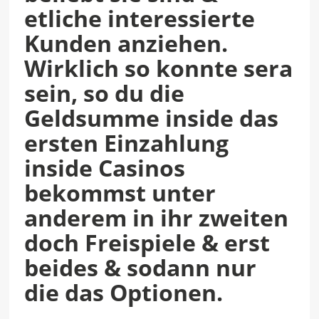
etliche interessierte
Kunden anziehen.
Wirklich so konnte sera
sein, so du die
Geldsumme inside das
ersten Einzahlung
inside Casinos
bekommst unter
anderem in ihr zweiten
doch Freispiele & erst
beides & sodann nur
die das Optionen.