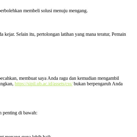
i perbolehkan membeli solusi menuju mengang.
kejar. Selain itu, pertolongan latihan yang mana teratur, Pemain
 terpecahkan, membuat saya Anda ragu dan kemudian mengambil
yangkan,
https://sipil.ub.ac.id/assets/css/
bukan berpengaruh Anda
n penting di bawah:
nt menang guna lebih baik.