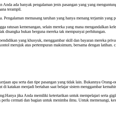
kan Anda ada banyak pengalaman jenis pasangan yang yang menguntungk
ana terampil.
a. Pengalaman memasang taruhan yang hanya menang terjamin yang pat
gga ratusan kemenangan, selain mereka yang mana mengandalkan keleb
tidak disangka bukan berguna mereka tak mempunyai perhitungan.
e pendidikan yang khusyuk, menggambar skill dan bayaran mereka priva
rkontol merujuk atas pertempuran maksimum, bersama dengan latihan.
pekerjaan apa serta dan tipe pasangan yang tidak lain. Bukannya Oran
 di katakan menjadi bertahan saat belajar sistem menggambar kemahira
ng:Hanya jika Anda memiliki ketertarikan untuk mempelajari serta gig
na perlu cermati dan bagian untuk menimba ilmu. Untuk memenangi, ke