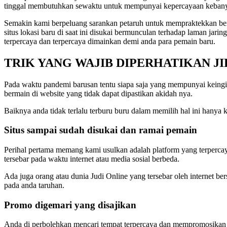
tinggal membutuhkan sewaktu untuk mempunyai kepercayaan keban
Semakin kami berpeluang sarankan petaruh untuk mempraktekkan ber
situs lokasi baru di saat ini disukai bermunculan terhadap laman jari
terpercaya dan terpercaya dimainkan demi anda para pemain baru.
TRIK YANG WAJIB DIPERHATIKAN JI
Pada waktu pandemi barusan tentu siapa saja yang mempunyai keingi
bermain di website yang tidak dapat dipastikan akidah nya.
Baiknya anda tidak terlalu terburu buru dalam memilih hal ini hanya 
Situs sampai sudah disukai dan ramai pemain
Perihal pertama memang kami usulkan adalah platform yang terpercaya.
tersebar pada waktu internet atau media sosial berbeda.
Ada juga orang atau dunia Judi Online yang tersebar oleh internet 
pada anda taruhan.
Promo digemari yang disajikan
Anda di perbolehkan mencari tempat terpercaya dan mempromosikan 