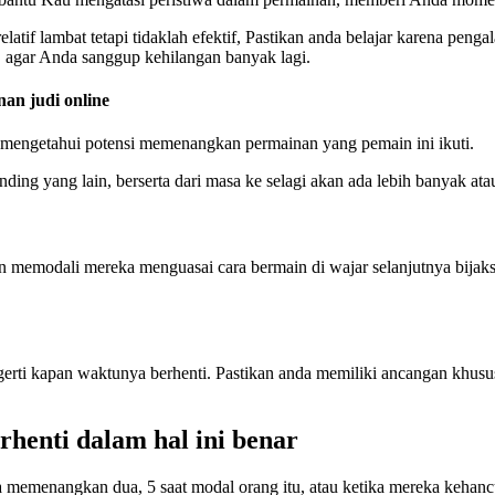
latif lambat tetapi tidaklah efektif, Pastikan anda belajar karena pe
 agar Anda sanggup kehilangan banyak lagi.
an judi online
a mengetahui potensi memenangkan permainan yang pemain ini ikuti.
anding yang lain, berserta dari masa ke selagi akan ada lebih banyak 
an memodali mereka menguasai cara bermain di wajar selanjutnya bija
ngerti kapan waktunya berhenti. Pastikan anda memiliki ancangan khus
rhenti dalam hal ini benar
 memenangkan dua, 5 saat modal orang itu, atau ketika mereka kehanc