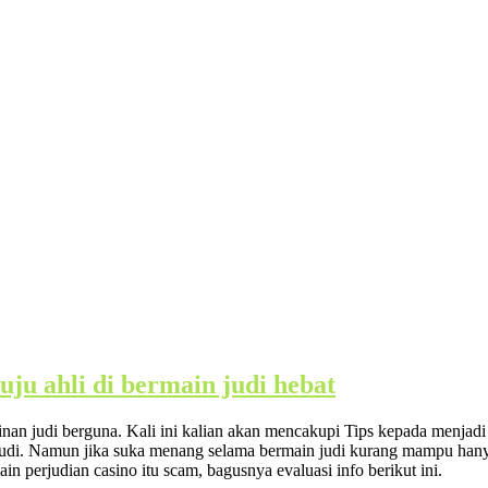
ju ahli di bermain judi hebat
an judi berguna. Kali ini kalian akan mencakupi Tips kepada menjadi
njudi. Namun jika suka menang selama bermain judi kurang mampu ha
n perjudian casino itu scam, bagusnya evaluasi info berikut ini.