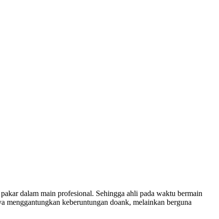
 pakar dalam main profesional. Sehingga ahli pada waktu bermain
nya menggantungkan keberuntungan doank, melainkan berguna