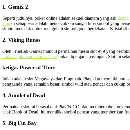
1. Gemix 2
Seperti judulnya, poker online adalah sekuel diantara yang asli
denga
Kau
di setiap sesi adalah mencocokkan sangat lima simbol yang berse
simbol meledak untuk mengubah simbol guna berdekatan. Kristal sibu
2. Viking Runes
Oleh TrueLab Games muncul permainan mesin slot 9×9 yang berfokus 
https://sipil.ub.ac.id/assets/css/
bukan tipe garis pasangan. Slot ini sel
ketiga. Power of Thor
Inilah adalah slot Megaways dari Pragmatic Play, dan memiliki bonus 
pengganda yang semakin besar, simbol wild atau pencar dan cukup b
4. Amulet of Dead
Permainan slot ini berasal dari Play’N GO, dan memberitahukan kemen
jejak Book of Dead. Itu memiliki simbol pencar yang memberikan free
5. Big Fin Bay