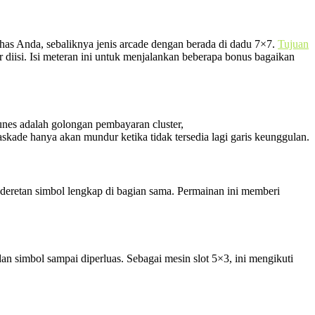
khas Anda, sebaliknya jenis arcade dengan berada di dadu 7×7.
Tujuan
 diisi. Isi meteran ini untuk menjalankan beberapa bonus bagaikan
nes adalah golongan pembayaran cluster,
askade hanya akan mundur ketika tidak tersedia lagi garis keunggulan.
i deretan simbol lengkap di bagian sama. Permainan ini memberi
n simbol sampai diperluas. Sebagai mesin slot 5×3, ini mengikuti