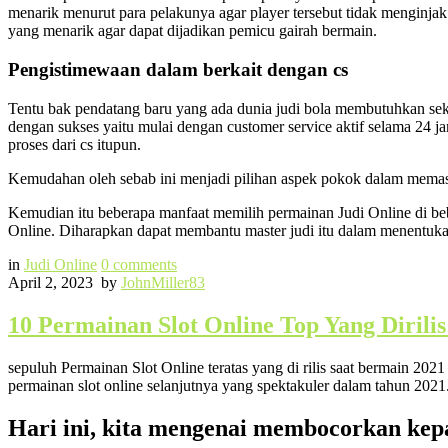
menarik menurut para pelakunya agar player tersebut tidak menginjak
yang menarik agar dapat dijadikan pemicu gairah bermain.
Pengistimewaan dalam berkait dengan cs
Tentu bak pendatang baru yang ada dunia judi bola membutuhkan seki
dengan sukses yaitu mulai dengan customer service aktif selama 24 
proses dari cs itupun.
Kemudahan oleh sebab ini menjadi pilihan aspek pokok dalam memas
Kemudian itu beberapa manfaat memilih permainan Judi Online di beb
Online. Diharapkan dapat membantu master judi itu dalam menentukan
in
Judi Online
0
comments
April 2, 2023
by
JohnMiller83
10 Permainan Slot Online Top Yang Dirilis
sepuluh Permainan Slot Online teratas yang di rilis saat bermain 2
permainan slot online selanjutnya yang spektakuler dalam tahun 2021
Hari ini, kita mengenai membocorkan kepa