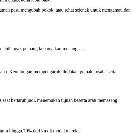
ngalaman pasti mengubah pokok, atau rehat sejenak untuk mengamati dan
atau lebih agak peluang kebanyakan menang,…..
ksana. Keuntungan mempengaruhi tindakan pemain, usaha serta
us saat bertaruh judi, menemukan tujuan beserta arah memasang
uran hingga 70% dari kredit modal mereka.