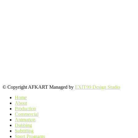
© Copyright AFKART Managed by
EXIT99 Design Studio
Home
About
Production
Commercial
Animation
Dubbing
Subtitling
Sport Programs