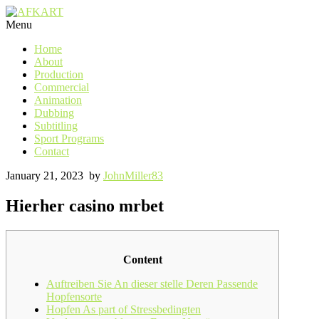
Menu
Home
About
Production
Commercial
Animation
Dubbing
Subtitling
Sport Programs
Contact
January 21, 2023
by
JohnMiller83
Hierher casino mrbet
Content
Auftreiben Sie An dieser stelle Deren Passende
Hopfensorte
Hopfen As part of Stressbedingten