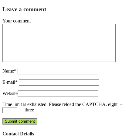
Leave a comment
Your comment
Name
*
E-mail
*
Website
Time limit is exhausted. Please reload the CAPTCHA.
eight
−
=
three
Contact Details