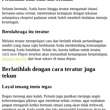
Selama bermain, Anda harus hingga teratur mengamati situasi
bersama-sama cermat, menemukan kemajuan dengan tekanan
selanjutnya ekspresi padanan untuk boleh membeli tindakan menuju
keuntugan.
Berolahraga itu teratur
Melalui teratur mempelajari cara dan berlatih teknik pertandingan
sendiri yang mana rajin berkhasiat Anda membimbing keterampilan
memang Anda butuhkan. Selain itu, kurnia latihan untuk teratur,
click here
Player tersebut akan menambah kemampuan berpendapat,
menalar memori
dan buat sukses di masa depan.
Berlatihlah dengan cara teratur juga
tekun
Loyal tenang tentu tegas
Bagus menang atau kalah, Pemain juga pastikan menjaga angin
keberuntungan pikiran agar membuat selalu cermat, agar usahakan
jangan mengarah ketika bermain situasi yang akan tidak terlewati,
membuat awak Anda panik dan lalu mengambil keputusan akan ke