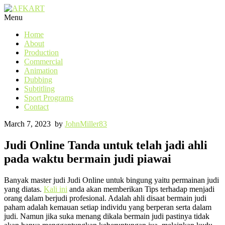
Menu
Home
About
Production
Commercial
Animation
Dubbing
Subtitling
Sport Programs
Contact
March 7, 2023
by
JohnMiller83
Judi Online Tanda untuk telah jadi ahli
pada waktu bermain judi piawai
Banyak master judi Judi Online untuk bingung yaitu permainan judi
yang diatas.
Kali ini
anda akan memberikan Tips terhadap menjadi
orang dalam berjudi profesional. Adalah ahli disaat bermain judi
paham adalah kemauan setiap individu yang berperan serta dalam
judi. Namun jika suka menang dikala bermain judi pastinya tidak