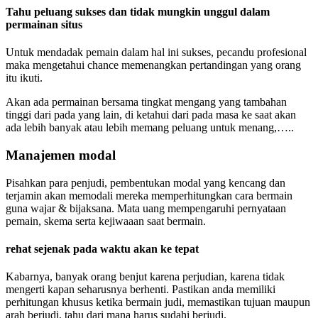
Tahu peluang sukses dan tidak mungkin unggul dalam
permainan situs
Untuk mendadak pemain dalam hal ini sukses, pecandu profesional
maka mengetahui chance memenangkan pertandingan yang orang
itu ikuti.
Akan ada permainan bersama tingkat mengang yang tambahan
tinggi dari pada yang lain, di ketahui dari pada masa ke saat akan
ada lebih banyak atau lebih memang peluang untuk menang,…..
Manajemen modal
Pisahkan para penjudi, pembentukan modal yang kencang dan
terjamin akan memodali mereka memperhitungkan cara bermain
guna wajar & bijaksana. Mata uang mempengaruhi pernyataan
pemain, skema serta kejiwaaan saat bermain.
rehat sejenak pada waktu akan ke tepat
Kabarnya, banyak orang benjut karena perjudian, karena tidak
mengerti kapan seharusnya berhenti. Pastikan anda memiliki
perhitungan khusus ketika bermain judi, memastikan tujuan maupun
arah berjudi, tahu dari mana harus sudahi berjudi.