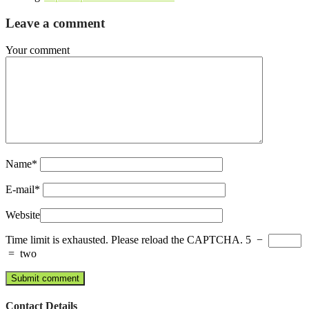
Leave a comment
Your comment
Name
*
E-mail
*
Website
Time limit is exhausted. Please reload the CAPTCHA.
5
−
=
two
Contact Details