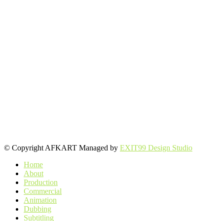
© Copyright AFKART Managed by
EXIT99 Design Studio
Home
About
Production
Commercial
Animation
Dubbing
Subtitling