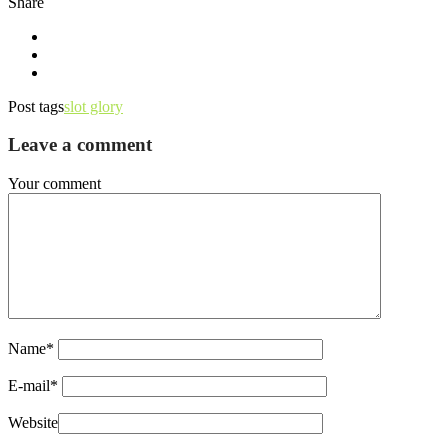
Share
Post tags
slot glory
Leave a comment
Your comment
Name
*
E-mail
*
Website