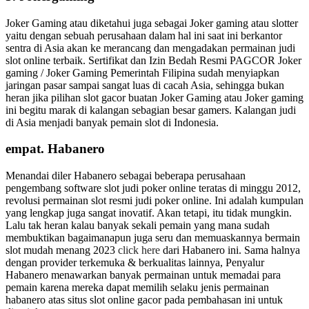
Joker Gaming atau diketahui juga sebagai Joker gaming atau slotter
yaitu dengan sebuah perusahaan dalam hal ini saat ini berkantor
sentra di Asia akan ke merancang dan mengadakan permainan judi
slot online terbaik. Sertifikat dan Izin Bedah Resmi PAGCOR Joker
gaming / Joker Gaming Pemerintah Filipina sudah menyiapkan
jaringan pasar sampai sangat luas di cacah Asia, sehingga bukan
heran jika pilihan slot gacor buatan Joker Gaming atau Joker gaming
ini begitu marak di kalangan sebagian besar gamers. Kalangan judi
di Asia menjadi banyak pemain slot di Indonesia.
empat. Habanero
Menandai diler Habanero sebagai beberapa perusahaan
pengembang software slot judi poker online teratas di minggu 2012,
revolusi permainan slot resmi judi poker online. Ini adalah kumpulan
yang lengkap juga sangat inovatif. Akan tetapi, itu tidak mungkin.
Lalu tak heran kalau banyak sekali pemain yang mana sudah
membuktikan bagaimanapun juga seru dan memuaskannya bermain
slot mudah menang 2023
click here
dari Habanero ini. Sama halnya
dengan provider terkemuka & berkualitas lainnya, Penyalur
Habanero menawarkan banyak permainan untuk memadai para
pemain karena mereka dapat memilih selaku jenis permainan
habanero atas situs slot online gacor pada pembahasan ini untuk