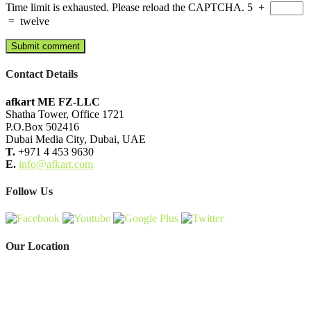
Time limit is exhausted. Please reload the CAPTCHA.
5
+
=
twelve
Contact Details
afkart ME FZ-LLC
Shatha Tower, Office 1721
P.O.Box 502416
Dubai Media City, Dubai, UAE
T.
+971 4 453 9630
E.
info@afkart.com
Follow Us
Our Location