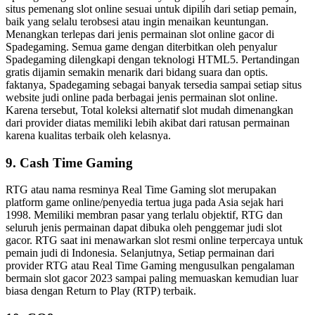
situs pemenang slot online sesuai untuk dipilih dari setiap pemain,
baik yang selalu terobsesi atau ingin menaikan keuntungan.
Menangkan terlepas dari jenis permainan slot online gacor di
Spadegaming. Semua game dengan diterbitkan oleh penyalur
Spadegaming dilengkapi dengan teknologi HTML5. Pertandingan
gratis dijamin semakin menarik dari bidang suara dan optis.
faktanya, Spadegaming sebagai banyak tersedia sampai setiap situs
website judi online pada berbagai jenis permainan slot online.
Karena tersebut, Total koleksi alternatif slot mudah dimenangkan
dari provider diatas memiliki lebih akibat dari ratusan permainan
karena kualitas terbaik oleh kelasnya.
9. Cash Time Gaming
RTG atau nama resminya Real Time Gaming slot merupakan
platform game online/penyedia tertua juga pada Asia sejak hari
1998. Memiliki membran pasar yang terlalu objektif, RTG dan
seluruh jenis permainan dapat dibuka oleh penggemar judi slot
gacor. RTG saat ini menawarkan slot resmi online terpercaya untuk
pemain judi di Indonesia. Selanjutnya, Setiap permainan dari
provider RTG atau Real Time Gaming mengusulkan pengalaman
bermain slot gacor 2023 sampai paling memuaskan kemudian luar
biasa dengan Return to Play (RTP) terbaik.