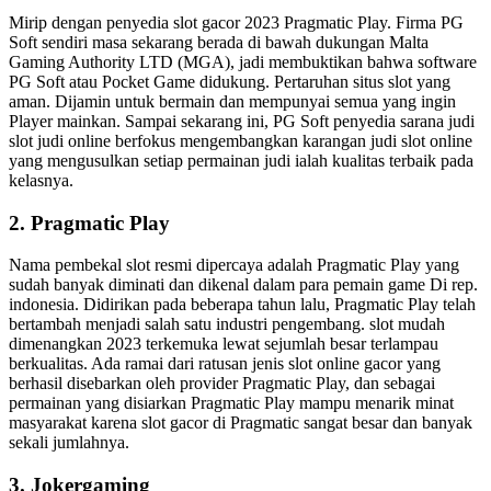
Mirip dengan penyedia slot gacor 2023 Pragmatic Play. Firma PG
Soft sendiri masa sekarang berada di bawah dukungan Malta
Gaming Authority LTD (MGA), jadi membuktikan bahwa software
PG Soft atau Pocket Game didukung. Pertaruhan situs slot yang
aman. Dijamin untuk bermain dan mempunyai semua yang ingin
Player mainkan. Sampai sekarang ini, PG Soft penyedia sarana judi
slot judi online berfokus mengembangkan karangan judi slot online
yang mengusulkan setiap permainan judi ialah kualitas terbaik pada
kelasnya.
2. Pragmatic Play
Nama pembekal slot resmi dipercaya adalah Pragmatic Play yang
sudah banyak diminati dan dikenal dalam para pemain game Di rep.
indonesia. Didirikan pada beberapa tahun lalu, Pragmatic Play telah
bertambah menjadi salah satu industri pengembang. slot mudah
dimenangkan 2023 terkemuka lewat sejumlah besar terlampau
berkualitas. Ada ramai dari ratusan jenis slot online gacor yang
berhasil disebarkan oleh provider Pragmatic Play, dan sebagai
permainan yang disiarkan Pragmatic Play mampu menarik minat
masyarakat karena slot gacor di Pragmatic sangat besar dan banyak
sekali jumlahnya.
3. Jokergaming