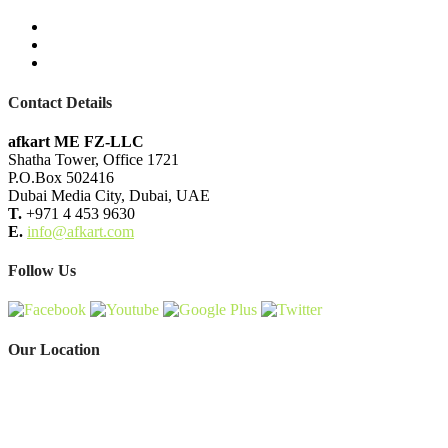
Contact Details
afkart ME FZ-LLC
Shatha Tower, Office 1721
P.O.Box 502416
Dubai Media City, Dubai, UAE
T.
+971 4 453 9630
E.
info@afkart.com
Follow Us
Our Location