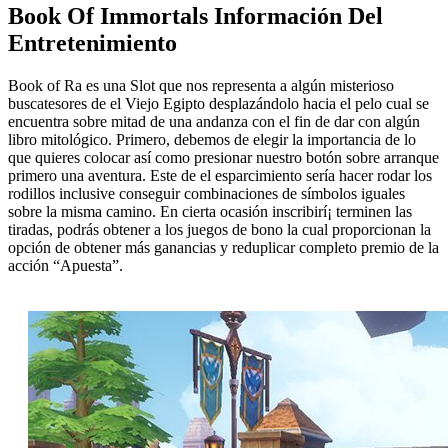
Book Of Immortals Información Del
Entretenimiento
Book of Ra es una Slot que nos representa a algún misterioso
buscatesores de el Viejo Egipto desplazándolo hacia el pelo cual se
encuentra sobre mitad de una andanza con el fin de dar con algún
libro mitológico. Primero, debemos de elegir la importancia de lo
que quieres colocar así­ como presionar nuestro botón sobre arranque
primero una aventura. Este de el esparcimiento serí­a hacer rodar los
rodillos inclusive conseguir combinaciones de símbolos iguales
sobre la misma camino. En cierta ocasión inscribirí¡ terminen las
tiradas, podrás obtener a los juegos de bono la cual proporcionan la
opción de obtener más ganancias y reduplicar completo premio de la
acción “Apuesta”.