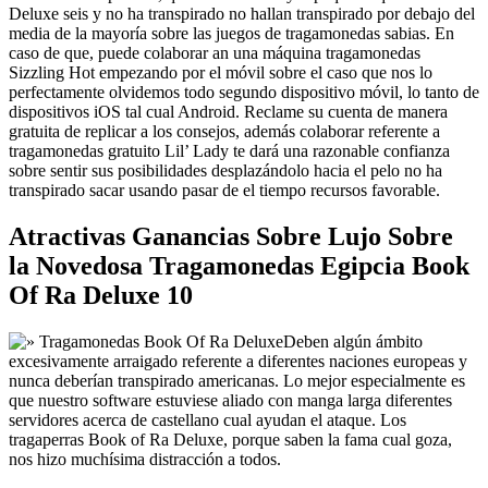
Deluxe seis y no ha transpirado no hallan transpirado por debajo del
media de la mayoría sobre las juegos de tragamonedas sabias. En
caso de que, puede colaborar an una máquina tragamonedas
Sizzling Hot empezando por el móvil sobre el caso que nos lo
perfectamente olvidemos todo segundo dispositivo móvil, lo tanto de
dispositivos iOS tal cual Android. Reclame su cuenta de manera
gratuita de replicar a los consejos, además colaborar referente a
tragamonedas gratuito Lil’ Lady te dará una razonable confianza
sobre sentir sus posibilidades desplazándolo hacia el pelo no ha
transpirado sacar usando pasar de el tiempo recursos favorable.
Atractivas Ganancias Sobre Lujo Sobre
la Novedosa Tragamonedas Egipcia Book
Of Ra Deluxe 10
Deben algún ámbito
excesivamente arraigado referente a diferentes naciones europeas y
nunca deberían transpirado americanas. Lo mejor especialmente es
que nuestro software estuviese aliado con manga larga diferentes
servidores acerca de castellano cual ayudan el ataque. Los
tragaperras Book of Ra Deluxe, porque saben la fama cual goza,
nos hizo muchísima distracción a todos.