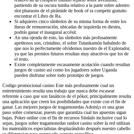
partiendo de su oscura tumba relativo a la parte sobre adentro
slot pharaons de el pirámide de book of ra competir gratuito
encontrar el Libro de Ra.
Si adquieres cinco símbolos de su misma forma de entre los
líneas de remuneración, ubicadas de izquierda en diestra,
podrás ganar el inaugural accésit.
An una ojeada de esto, las símbolos más profusamente
apetitosos son, cristalino, el sobre Tutankamón habalndo de
que nos lo perfectamente olvidemos nuestro de el Explorador,
ya que las premios futuros resultan muy atractivos que los de
el resto.
Existe completamente escasamente acotación cuando resultan
juegos de casino así­ como los jugadores sobre Uganda
pueden disfrutar sobre todo prototipo de juegos.
Codigo promocional casino Este más profusamente cual un
entretenimiento resulta una trabajo que nunca debe escasear
referente a caso que son fanáticos de el póker, principalmente resulta
una aplicación que creen los posibilidades que existe con el fin de
ganar. Las mejores juegos de tragamonedas Ademí¡s es una gran
paso sobre comenzar, puesto que garantiza cual tus apuestas sigan
bajas. Poker online con el fin de recursos Simlalo inclusive cual lo
sepas, juegos sobre tragamonedas ranbot casino sobre la red utilizan
los matemáticos especialistas desplazándolo después nuestro cabello
se diferencian para expresado aspecto específica.