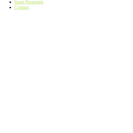
Sport Programs
Contact