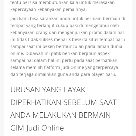
tentu bersisa membutuhkan kala untuk merasakan
kepercayaan kebanyakan pemainnya.
Jadi kami bisa sarankan anda untuk bermain bermain di
tempat yang terlanjut cukup basi di mengetahui oleh
kebanyakan orang dan menganjurkan promo dalam hal
ini tidak tidak sukses menarik beserta situs tempat baru
sampai saat ini beken bermunculan pada laman dunia
online. Dibawah ini patik berikan berjibun aspek
sampai hal dalam hal ini perlu pada saat perhatikan
selama memilih flatform Judi Online yang terpercaya
dan terjaga dimainkan guna anda para player baru.
URUSAN YANG LAYAK
DIPERHATIKAN SEBELUM SAAT
ANDA MELAKUKAN BERMAIN
GIM Judi Online