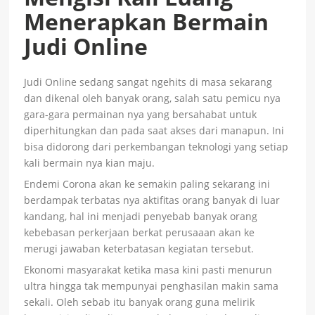
Menerapkan Bermain
Judi Online
Judi Online sedang sangat ngehits di masa sekarang
dan dikenal oleh banyak orang, salah satu pemicu nya
gara-gara permainan nya yang bersahabat untuk
diperhitungkan dan pada saat akses dari manapun. Ini
bisa didorong dari perkembangan teknologi yang setiap
kali bermain nya kian maju.
Endemi Corona akan ke semakin paling sekarang ini
berdampak terbatas nya aktifitas orang banyak di luar
kandang, hal ini menjadi penyebab banyak orang
kebebasan perkerjaan berkat perusaaan akan ke
merugi jawaban keterbatasan kegiatan tersebut.
Ekonomi masyarakat ketika masa kini pasti menurun
ultra hingga tak mempunyai penghasilan makin sama
sekali. Oleh sebab itu banyak orang guna melirik