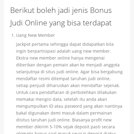
Berikut boleh jadi jenis Bonus
Judi Online yang bisa terdapat
Uang New Member
Jackpot pertama sehingga dapat didapatkan bila
ingin berpartisipasi adalah uang new member.
Ekstra new member online hanya mengenai
diberikan dengan pemain akan ke menjadi anggota
selanjutnya di situs judi online. Agar bisa bergabung
mendaftar resmi ditempat taruhan judi online,
setiap penjudi diharuskan akan mendaftar sejenak.
Untuk cara pendaftaran di perbolehkan dilakukan
memakai mengisi data, setelah itu anda akan
mengumpulkan ID atau pasword yang akan nantinya
bakal digunakan demi masuk dalam permainan
disitus taruhan judi online. Biasanya profit new
member dikirim 5-10% sejak deposit pasti secara
otomatis bonus soal masuk seuisai deposit diakui