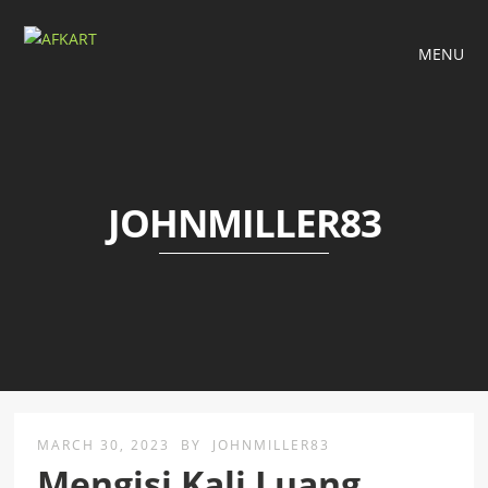
MENU
JOHNMILLER83
MARCH 30, 2023
BY
JOHNMILLER83
Mengisi Kali Luang